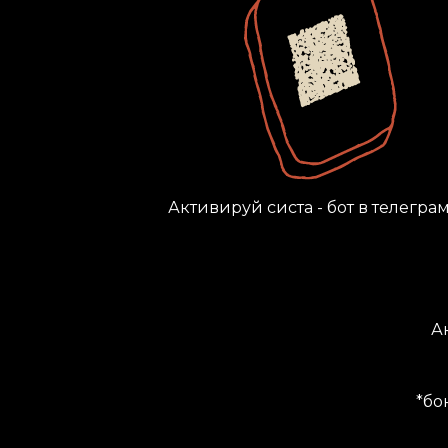
Активируй систа - бот в телегра
А
*бо