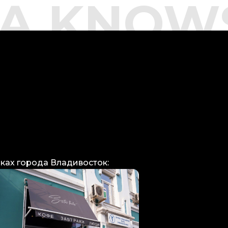
STA KNOW
лках города Владивосток: