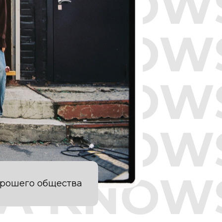
STA KNOW
STA KNOW
STA KNOW
STA KNOW
STA KNOW
хорошего общества