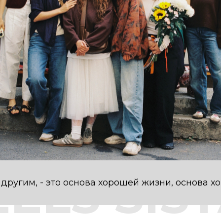
EELS SI
EELS SI
EELS SI
EELS SI
EELS SI
к другим, - это основа хорошей жизни, основа 