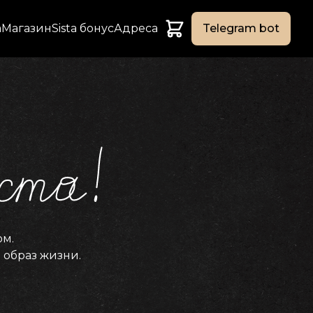
а
Магазин
Sista бонус
Адреса
Telegram bot
ом.
и образ жизни.